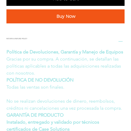
Buy Now
RETURN & REFUND POLICY
Política de Devoluciones, Garantía y Manejo de Equipos
Gracias por su compra. A continuación, se detallan las 
políticas aplicables a todas las adquisiciones realizadas 
con nosotros.
POLÍTICA DE NO DEVOLUCIÓN
Todas las ventas son finales.
No se realizan devoluciones de dinero, reembolsos, 
créditos ni cancelaciones una vez procesada la compra.
GARANTÍA DE PRODUCTO 
Instalado, entregado y validado por técnicos 
certificados de Case Solutions