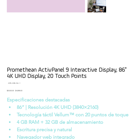
Promethean ActivPanel 9 Interactive Display, 86"
4K UHD Display, 20 Touch Points
SKU
AP9-A86-NA-1
AP9-
A86-
Original
Sale
$8,500.00
$4,999.00
NA-
price
price
1
Especificaciones destacadas
86” | Resolución 4K UHD (3840×2160)
Tecnología táctil Vellum™ con 20 puntos de toque
4 GB RAM + 32 GB de almacenamiento
Escritura precisa y natural
Navegador web integrado