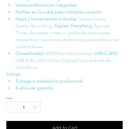
Videoconferencias integradas
Perfiles en la nube para múltiples usuarios
Apps y herramientas incluidas
: Screen Share, 
Screen Recording, 
Explain Everything
, Spinner, 
Timer, Annotate y más — perfectas para clases 
interactivas, reuniones dinámicas y presentaciones 
colaborativas.
Conectividad: 
HDMI frontal/posterior, 
USB-C 60W
, 
USB-A/B, LAN In/Out, DisplayPort y entrada de 
micrófono.
Incluye
Entrega e instalación profesional
5 años de garantía
Quantity
Add to Cart