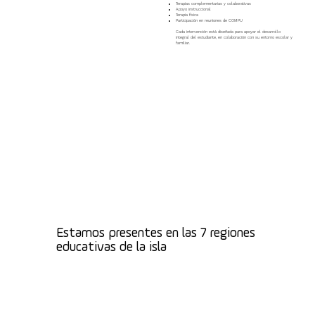
Terapias complementarias y colaborativas
Apoyo instruccional
Terapia física
Participación en reuniones de COMPU
Cada intervención está diseñada para apoyar el desarrollo
integral del estudiante, en colaboración con su entorno escolar y
familiar.
Estamos presentes en las 7 regiones
educativas de la isla