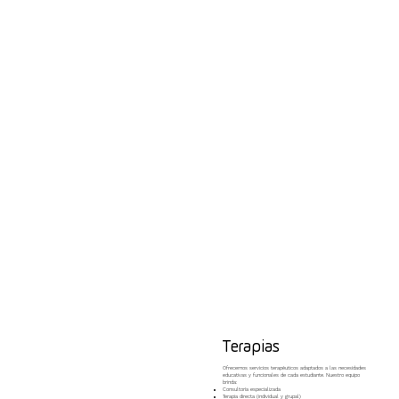
Terapias
Ofrecemos servicios terapéuticos adaptados a las necesidades
educativas y funcionales de cada estudiante. Nuestro equipo
brinda:
Consultoría especializada
Terapia directa (individual y grupal)