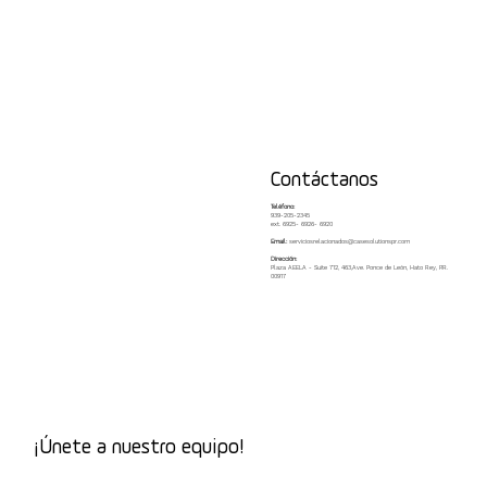
Contáctanos
Teléfono:
939-205-2345
ext. 6925- 6926- 6920
Email:
serviciosrelacionados@casesolutionspr.com
Dirección:
Plaza AEELA - Suite 712, 463,Ave. Ponce de León, Hato Rey, P.R.
00917
¡Únete a nuestro equipo!