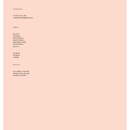
Contáctanos
Tel. 939-205-2345
casesolutionsinfo@gmail.com
Páginas
Servicios
Productos
Sobre Nosotros
Soporte Técnico
Empresas Privadas
Reclutamiento
Síguenos
Facebook
Instagram
Linkedin
Dirección
Plaza AEELA - Suite 306
463 Ave. Ponce de León
Hato Rey, P.R. 00917