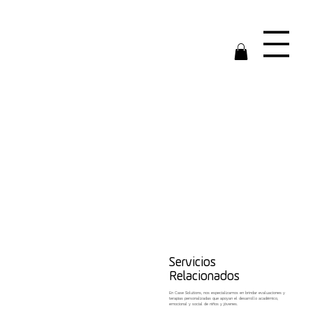
Servicios
Relacionados
En Case Solutions, nos especializamos en brindar evaluaciones y
terapias personalizadas que apoyan el desarrollo académico,
emocional y social de niños y jóvenes.