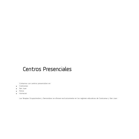
Centros Presenciales
Contamos con centros presenciales en:
Canóvanas
San Juan
Ponce
Humacao
Las Terapias Ocupacionales y Sensoriales se ofrecen exclusivamente en las regiones educativas de Canóvanas y San Juan.