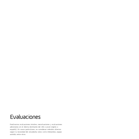
Evaluaciones
Realizamos evaluaciones iniciales, reevaluaciones y evaluaciones
adicionales en el idioma dominante del niño o joven (inglés o
español). En casos particulares, se consideran métodos alternos
según la necesidad del estudiante, tales como intérpretes, equipo
asistido, entre otros.