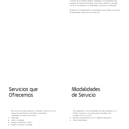
A través de un enfoque integral, trabajamos con estudiantes del
Programa de Educación Especial de escuelas públicas y privadas,
con el fin de potenciar sus habilidades y promover su bienestar.
Brindamos acompañamiento y herramientas para mejorar el proceso
de aprendizaje y desarrollo de cada niño.
Servicios que
Modalidades
Ofrecemos
de Servicio
Servimos en escuelas públicas y privadas. Contamos con un
Nos adaptamos a las necesidades de cada estudiante y su
equipo de especialistas licenciados y altamente
familia. Contamos con instalaciones accesibles que
capacitados en áreas clave como:
cumplen con la Ley ADA.
Psicología
Nuestras instalaciones en las 7 regiones educativas
Habla y Lenguaje
Virtual (teleterapia)
Terapia Ocupacional y Física
Terapia Oromotora y Disfagia